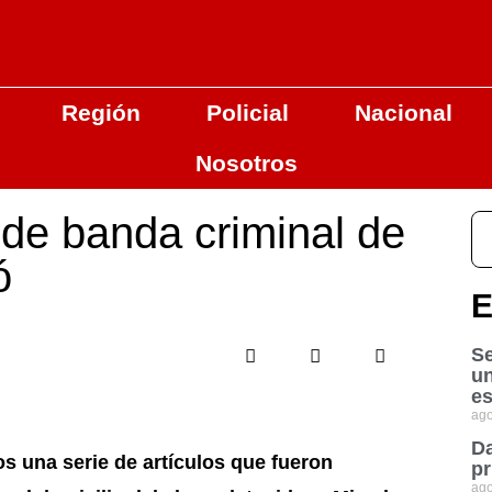
Región
Policial
Nacional
Nosotros
de banda criminal de
ó
E
Se
u
es
ago
Da
os una serie de artículos que fueron
pr
ago