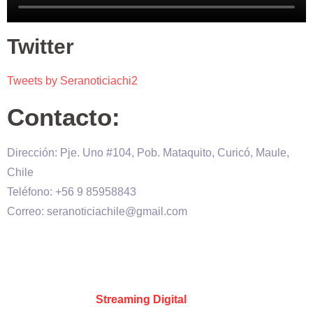
Twitter
Tweets by Seranoticiachi2
Contacto:
Dirección: Pje. Uno #104, Pob. Mataquito, Curicó, Maule,
Chile
Teléfono: +56 9 85958843
Correo: seranoticiachile@gmail.com
Será Noticia © Copyright 2020 es propiedad de VHS
comunicaciones Chile – Diseñado por:
Kevin Valdes
&
Desarrollado por:
Streaming Digital