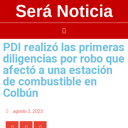
Será Noticia
PDI realizó las primeras
diligencias por robo que
afectó a una estación
de combustible en
Colbún
agosto 2, 2023