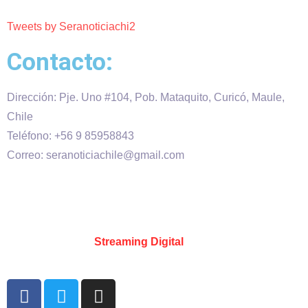
Tweets by Seranoticiachi2
Contacto:
Dirección: Pje. Uno #104, Pob. Mataquito, Curicó, Maule,
Chile
Teléfono: +56 9 85958843
Correo: seranoticiachile@gmail.com
Será Noticia © Copyright 2020 es propiedad de VHS
comunicaciones Chile – Diseñado por:
Kevin Valdes
&
Desarrollado por:
Streaming Digital