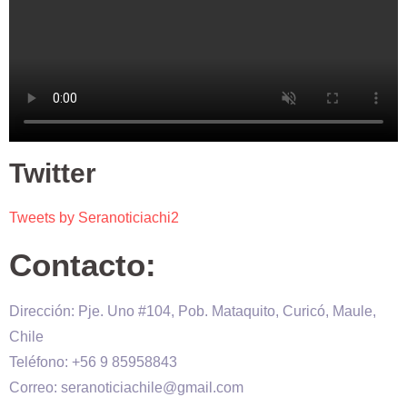
Twitter
Tweets by Seranoticiachi2
Contacto:
Dirección: Pje. Uno #104, Pob. Mataquito, Curicó, Maule,
Chile
Teléfono: +56 9 85958843
Correo: seranoticiachile@gmail.com