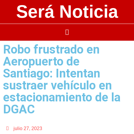
Será Noticia
Robo frustrado en
Aeropuerto de
Santiago: Intentan
sustraer vehículo en
estacionamiento de la
DGAC
julio 27, 2023