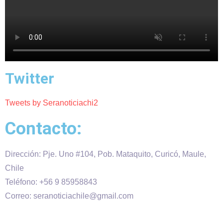
Twitter
Tweets by Seranoticiachi2
Contacto:
Dirección: Pje. Uno #104, Pob. Mataquito, Curicó, Maule,
Chile
Teléfono: +56 9 85958843
Correo: seranoticiachile@gmail.com