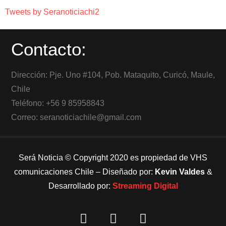
Tweets by Seranoticiachi2
Contacto:
Dirección: Pje. Uno #104, Pob. Mataquito, Curicó, Maule,
Chile
Teléfono: +56 9 85958843
Correo: seranoticiachile@gmail.com
Será Noticia © Copyright 2020 es propiedad de VHS
comunicaciones Chile – Diseñado por:
Kevin Valdes
&
Desarrollado por:
Streaming Digital