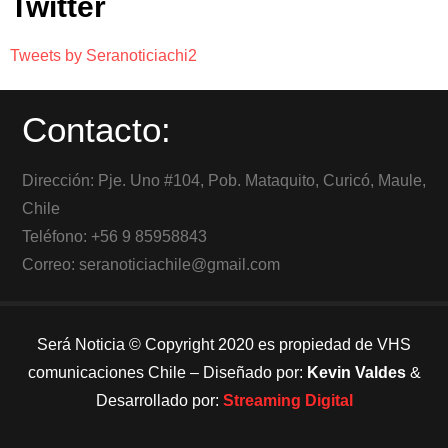
Twitter
Tweets by Seranoticiachi2
Contacto:
Dirección: Pje. Uno #104, Pob. Mataquito, Curicó, Maule,
Chile
Teléfono: +56 9 85958843
Correo: seranoticiachile@gmail.com
Será Noticia © Copyright 2020 es propiedad de VHS
comunicaciones Chile – Diseñado por:
Kevin Valdes
&
Desarrollado por:
Streaming Digital