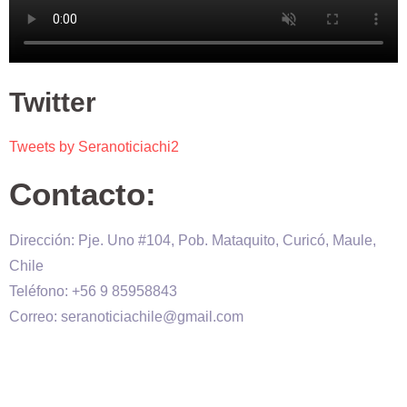
Twitter
Tweets by Seranoticiachi2
Contacto:
Dirección: Pje. Uno #104, Pob. Mataquito, Curicó, Maule,
Chile
Teléfono: +56 9 85958843
Correo: seranoticiachile@gmail.com
Será Noticia © Copyright 2020 es propiedad de VHS
comunicaciones Chile – Diseñado por:
Kevin Valdes
&