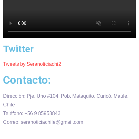
Twitter
Tweets by Seranoticiachi2
Contacto:
Dirección: Pje. Uno #104, Pob. Mataquito, Curicó, Maule,
Chile
Teléfono: +56 9 85958843
Correo: seranoticiachile@gmail.com