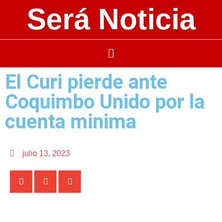
Será Noticia
El Curi pierde ante
Coquimbo Unido por la
cuenta minima
julio 13, 2023