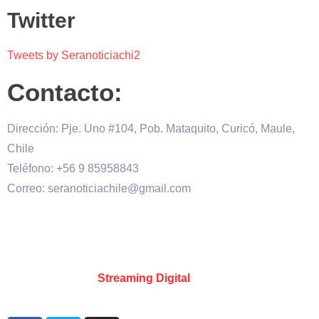
Twitter
Tweets by Seranoticiachi2
Contacto:
Dirección: Pje. Uno #104, Pob. Mataquito, Curicó, Maule,
Chile
Teléfono: +56 9 85958843
Correo: seranoticiachile@gmail.com
Será Noticia © Copyright 2020 es propiedad de VHS
comunicaciones Chile – Diseñado por:
Kevin Valdes
&
Desarrollado por:
Streaming Digital