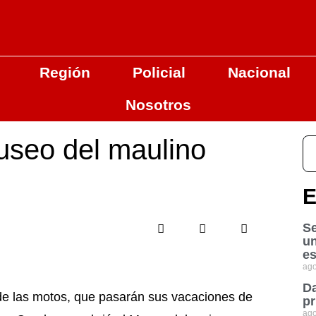
Región
Policial
Nacional
Nosotros
useo del maulino
E
Se
u
es
ago
Da
e las motos, que pasarán sus vacaciones de
pr
ago