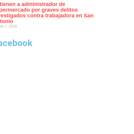
tienen a administrador de
permercado por graves delitos
vestigados contra trabajadora en San
tonio
to 7, 2026
acebook