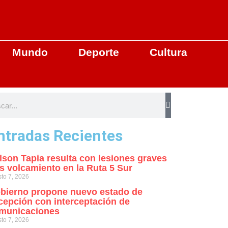
Mundo
Deporte
Cultura
ntradas Recientes
lson Tapia resulta con lesiones graves
as volcamiento en la Ruta 5 Sur
to 7, 2026
bierno propone nuevo estado de
cepción con interceptación de
municaciones
to 7, 2026