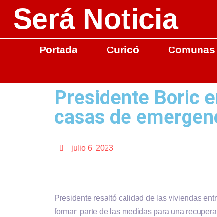
Será Noticia
Portada
Curicó
Comunas
Presidente Boric 
casas de emergenc
julio 6, 2023
Presidente resaltó calidad de las viviendas en
forman parte de las medidas para una recupera