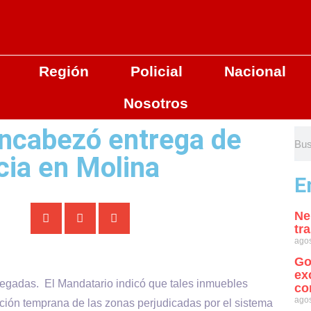
Región
Policial
Nacional
Nosotros
encabezó entrega de
ia en Molina
E
Ne
tr
agos
Go
ex
tregadas. El Mandatario indicó que tales inmuebles
co
agos
ción temprana de las zonas perjudicadas por el sistema