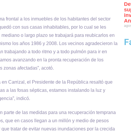
De
su
in
 frontal a los inmuebles de los habitantes del sector
An
agos
quedó con sus casas inhabitables, por lo cual se les
mediano o largo plazo se trabajará para reubicarlos en
F
ismo los años 1986 y 2008. Los vecinos agradecieron la
án trabajando a todo ritmo y a todo pulmón para ir en
stamos avanzando en la pronta recuperación de los
as zonas afectadas”, acotó.
en Carrizal, el Presidente de la República resaltó que
 a las fosas sépticas, estamos instalando la luz y
encia”, indicó.
an parte de las medidas para una recuperación temprana
s, que en casos llegan a un millón y medio de pesos
que tratar de evitar nuevas inundaciones por la crecida