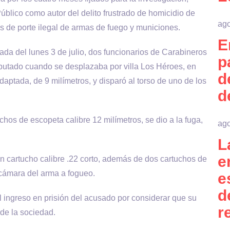
úblico como autor del delito frustrado de homicidio de
ago
os de porte ilegal de armas de fuego y municiones.
E
ada del lunes 3 de julio, dos funcionarios de Carabineros
p
imputado cuando se desplazaba por villa Los Héroes, en
d
aptada, de 9 milímetros, y disparó al torso de uno de los
d
uchos de escopeta calibre 12 milímetros, se dio a la fuga,
ago
L
e
n cartucho calibre .22 corto, además de dos cartuchos de
recámara del arma a fogueo.
e
d
l ingreso en prisión del acusado por considerar que su
r
 de la sociedad.