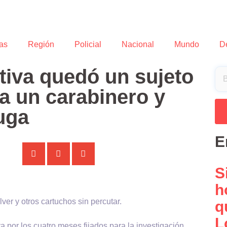
as
Región
Policial
Nacional
Mundo
D
tiva quedó un sujeto
a un carabinero y
fuga
E
S
h
ver y otros cartuchos sin percutar.
q
L
a por los cuatro meses fijados para la investigación,