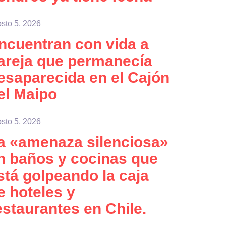
sto 5, 2026
ncuentran con vida a
areja que permanecía
esaparecida en el Cajón
el Maipo
sto 5, 2026
a «amenaza silenciosa»
n baños y cocinas que
stá golpeando la caja
e hoteles y
estaurantes en Chile.