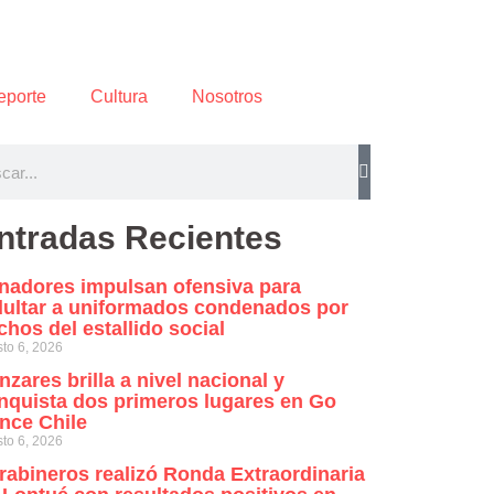
eporte
Cultura
Nosotros
ntradas Recientes
nadores impulsan ofensiva para
dultar a uniformados condenados por
chos del estallido social
to 6, 2026
nzares brilla a nivel nacional y
nquista dos primeros lugares en Go
nce Chile
to 6, 2026
rabineros realizó Ronda Extraordinaria