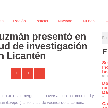
as
Región
Policial
Nacional
Mundo
D
uzmán presentó en
tud de investigación
E
n Licantén
Se
in
he
agos
Da
co
Da
tén durante la emergencia, conversar con la comunidad y
agos
án (Evópoli), a solicitud de vecinos de la comuna
Ca