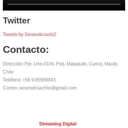
Twitter
Tweets by Seranoticiachi2
Contacto:
Dirección: Pje. Uno #104, Pob. Mataquito, Curicó, Maule,
Chile
Teléfono: +56 9 85958843
Correo: seranoticiachile@gmail.com
Será Noticia © Copyright 2020 es propiedad de VHS
comunicaciones Chile – Diseñado por:
Kevin Valdes
&
Desarrollado por:
Streaming Digital