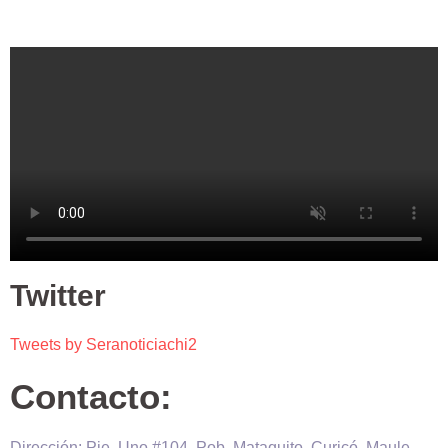
Twitter
Tweets by Seranoticiachi2
Contacto:
Dirección: Pje. Uno #104, Pob. Mataquito, Curicó, Maule,