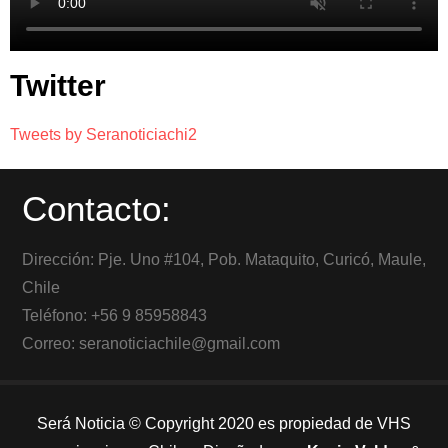
Twitter
Tweets by Seranoticiachi2
Contacto:
Dirección: Pje. Uno #104, Pob. Mataquito, Curicó, Maule,
Chile
Teléfono: +56 9 85958843
Correo: seranoticiachile@gmail.com
Será Noticia © Copyright 2020 es propiedad de VHS