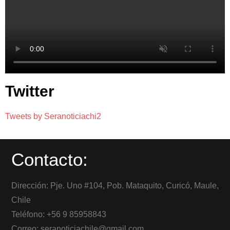
Twitter
Tweets by Seranoticiachi2
Contacto:
Dirección: Pje. Uno #104, Pob. Mataquito, Curicó, Maule,
Chile
Teléfono: +56 9 85958843
Correo: seranoticiachile@gmail.com