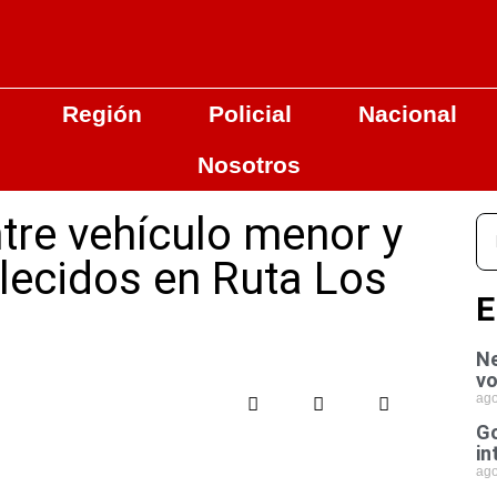
Región
Policial
Nacional
Nosotros
ntre vehículo menor y
llecidos en Ruta Los
E
Ne
vo
ago
Go
in
ago