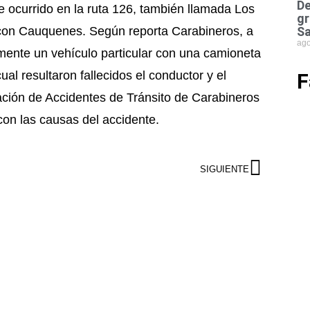
De
ue ocurrido en la ruta 126, también llamada Los
gr
 con Cauquenes. Según reporta Carabineros, a
Sa
ago
talmente un vehículo particular con una camioneta
al resultaron fallecidos el conductor y el
F
ación de Accidentes de Tránsito de Carabineros
con las causas del accidente.
SIGUIENTE