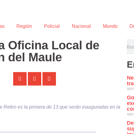
as
Región
Policial
Nacional
Mundo
D
 Oficina Local de
n del Maule
E
Ne
tr
agos
Go
ex
 Retiro es la primera de 13 que serán inauguradas en la
co
agos
De
su
____________________________________