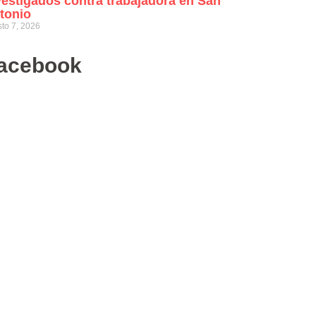
vestigados contra trabajadora en San
tonio
to 7, 2026
acebook