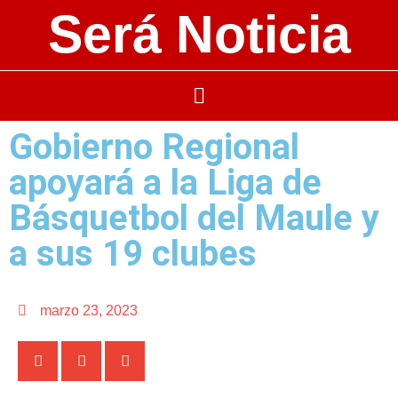
Será Noticia
Gobierno Regional
apoyará a la Liga de
Básquetbol del Maule y
a sus 19 clubes
marzo 23, 2023