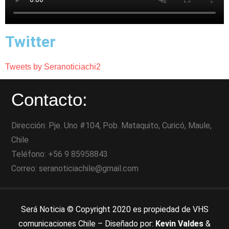
Twitter
Tweets by Seranoticiachi2
Contacto:
Dirección: Pje. Uno #104, Pob. Mataquito, Curicó, Maule,
Chile
Teléfono: +56 9 85958843
Correo: seranoticiachile@gmail.com
Será Noticia © Copyright 2020 es propiedad de VHS
comunicaciones Chile – Diseñado por:
Kevin Valdes
&