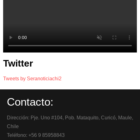
Twitter
Tweets by Seranoticiachi2
Contacto:
Dirección: Pje. Uno #104, Pob. Mataquito, Curicó, Maule,
Chile
Teléfono: +56 9 85958843