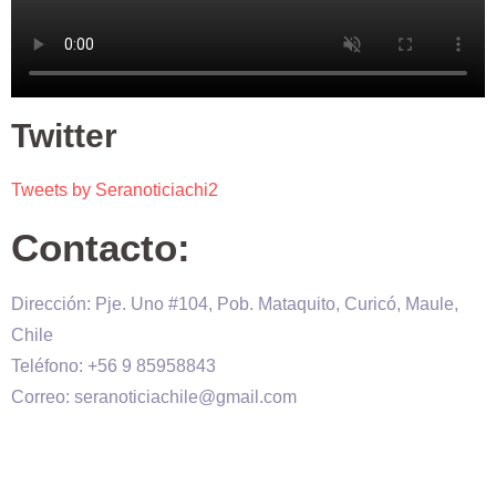
Twitter
Tweets by Seranoticiachi2
Contacto:
Dirección: Pje. Uno #104, Pob. Mataquito, Curicó, Maule,
Chile
Teléfono: +56 9 85958843
Correo: seranoticiachile@gmail.com
Será Noticia © Copyright 2020 es propiedad de VHS