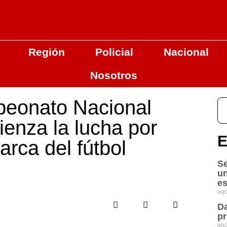
Región
Policial
Nacional
Nosotros
peonato Nacional
ienza la lucha por
E
rca del fútbol
Se
u
es
ago
Da
pr
ago