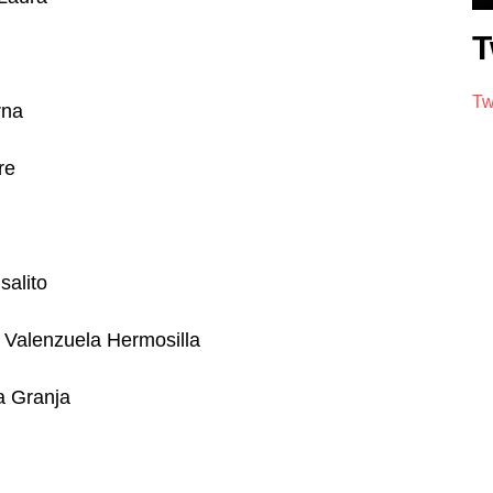
T
Tw
rna
re
salito
s Valenzuela Hermosilla
a Granja