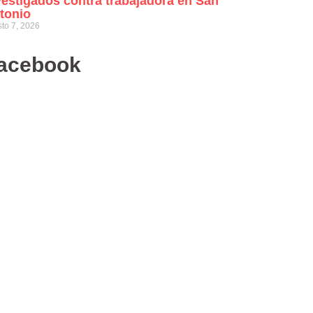
vestigados contra trabajadora en San
tonio
to 7, 2026
acebook