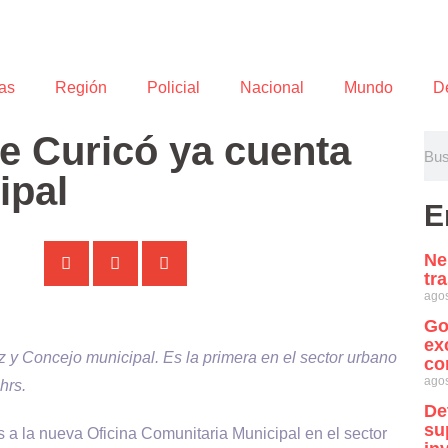
as
Región
Policial
Nacional
Mundo
D
e Curicó ya cuenta
ipal
E
Ne
tr
agos
Go
ex
y Concejo municipal. Es la primera en el sector urbano
co
agos
 hrs.
De
su
s a la nueva Oficina Comunitaria Municipal en el sector