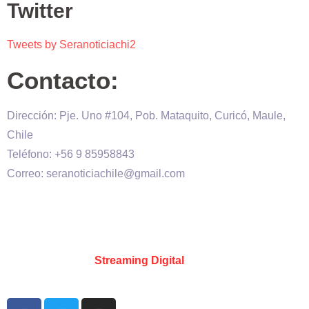
Twitter
Tweets by Seranoticiachi2
Contacto:
Dirección: Pje. Uno #104, Pob. Mataquito, Curicó, Maule,
Chile
Teléfono: +56 9 85958843
Correo: seranoticiachile@gmail.com
Será Noticia © Copyright 2020 es propiedad de VHS
comunicaciones Chile – Diseñado por:
Kevin Valdes
&
Desarrollado por:
Streaming Digital