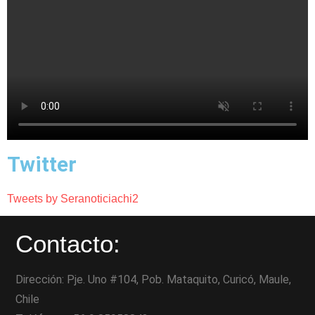
Twitter
Tweets by Seranoticiachi2
Contacto:
Dirección: Pje. Uno #104, Pob. Mataquito, Curicó, Maule,
Chile