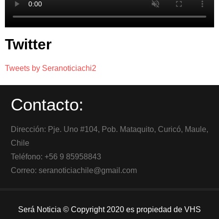
Twitter
Tweets by Seranoticiachi2
Contacto:
Dirección: Pje. Uno #104, Pob. Mataquito, Curicó, Maule,
Chile
Teléfono: +56 9 85958843
Correo: seranoticiachile@gmail.com
Será Noticia © Copyright 2020 es propiedad de VHS