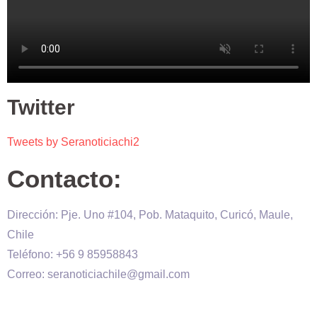
Twitter
Tweets by Seranoticiachi2
Contacto:
Dirección: Pje. Uno #104, Pob. Mataquito, Curicó, Maule,
Chile
Teléfono: +56 9 85958843
Correo: seranoticiachile@gmail.com