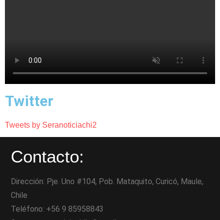
Twitter
Tweets by Seranoticiachi2
Contacto:
Dirección: Pje. Uno #104, Pob. Mataquito, Curicó, Maule,
Chile
Teléfono: +56 9 85958843