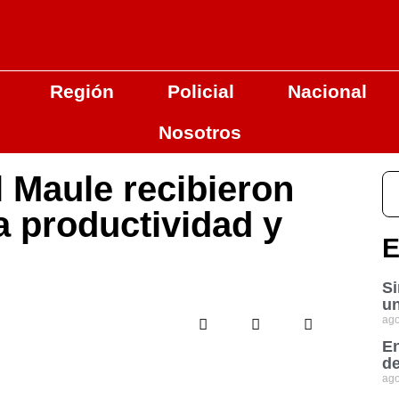
Región
Policial
Nacional
Nosotros
 Maule recibieron
a productividad y
E
Si
un
ago
En
de
ago