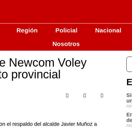
Región
Policial
Nacional
Nosotros
de Newcom Voley
 provincial
E
Si
un
ago
En
de
on el respaldo del alcalde Javier Muñoz a
ago