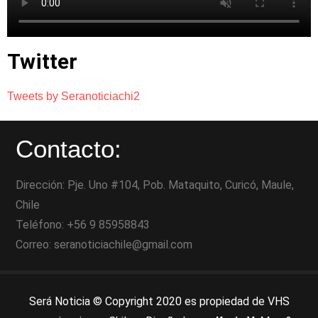
Twitter
Tweets by Seranoticiachi2
Contacto:
Dirección: Pje. Uno #104, Pob. Mataquito, Curicó, Maule,
Chile
Teléfono: +56 9 85958843
Correo: seranoticiachile@gmail.com
Será Noticia © Copyright 2020 es propiedad de VHS