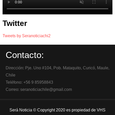
Twitter
Tweets by Seranoticiachi2
Contacto:
Dirección: Pje. Uno #104, Pob. Mataquito, Curicó, Maule,
Chile
Teléfono: +56 9 85958843
Correo: seranoticiachile@gmail.com
Será Noticia © Copyright 2020 es propiedad de VHS