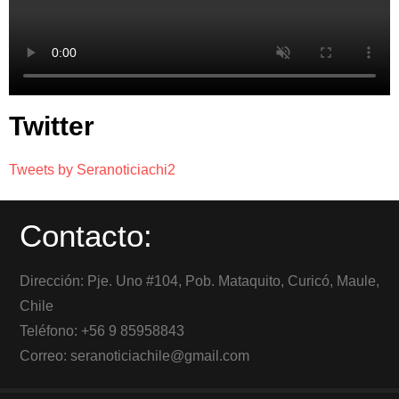
Twitter
Tweets by Seranoticiachi2
Contacto:
Dirección: Pje. Uno #104, Pob. Mataquito, Curicó, Maule,
Chile
Teléfono: +56 9 85958843
Correo: seranoticiachile@gmail.com