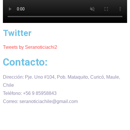
Twitter
Tweets by Seranoticiachi2
Contacto:
Dirección: Pje. Uno #104, Pob. Mataquito, Curicó, Maule,
Chile
Teléfono: +56 9 85958843
Correo: seranoticiachile@gmail.com
Será Noticia © Copyright 2020 es propiedad de VHS
comunicaciones Chile – Diseñado por:
Kevin Valdes
&