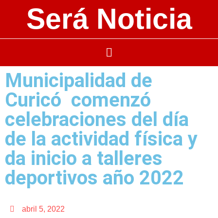
Será Noticia
Municipalidad de
Curicó comenzó
celebraciones del día
de la actividad física y
da inicio a talleres
deportivos año 2022
abril 5, 2022