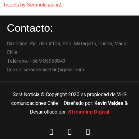
Tweets by Seranoticiachi2
Contacto:
Dirección: Pje. Uno #104, Pob. Mataquito, Curicó, Maule,
Chile
Teléfono: +56 9 85958843
Correo: seranoticiachile@gmail.com
Será Noticia © Copyright 2020 es propiedad de VHS
comunicaciones Chile – Diseñado por:
Kevin Valdes
&
Desarrollado por:
Streaming Digital