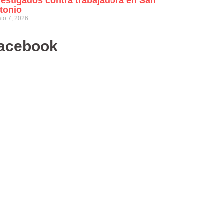
vestigados contra trabajadora en San
tonio
to 7, 2026
acebook