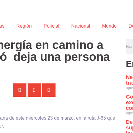
as
Región
Policial
Nacional
Mundo
D
energía en camino a
có deja una persona
E
Ne
tr
agos
Go
ex
co
agos
añana de este miércoles 23 de marzo, en la ruta J-65 que
De
r.
su