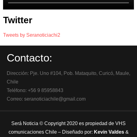
Twitter
Tweets by Seranoticiachi2
Contacto:
Dirección: Pje. Uno #104, Pob. Mataquito, Curicó, Maule,
Chile
Teléfono: +56 9 85958843
Correo: seranoticiachile@gmail.com
Será Noticia © Copyright 2020 es propiedad de VHS
comunicaciones Chile – Diseñado por:
Kevin Valdes
&