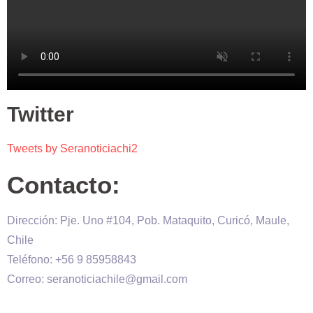
Twitter
Tweets by Seranoticiachi2
Contacto:
Dirección: Pje. Uno #104, Pob. Mataquito, Curicó, Maule,
Chile
Teléfono: +56 9 85958843
Correo: seranoticiachile@gmail.com