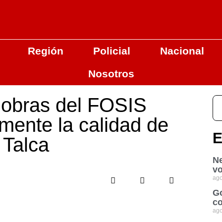
Región
Policial
Nacional
Nosotros
s obras del FOSIS
mente la calidad de
E
 Talca
Ne
vo
ago
Go
co
ago