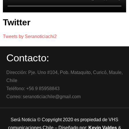
Twitter
Tweets by Seranoticiachi2
Contacto:
Dirección: Pje. Uno #104, Pob. Mataquito, Curicó, Maule,
Chile
Teléfono: +56 9 85958843
Correo: seranoticiachile@gmail.com
Será Noticia © Copyright 2020 es propiedad de VHS
comunicaciones Chile – Diseñado por:
Kevin Valdes
&