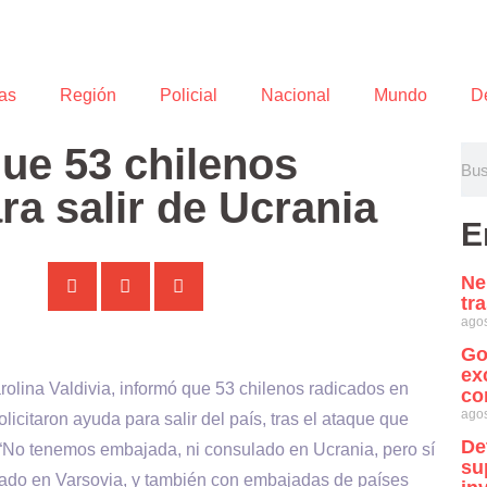
as
Región
Policial
Nacional
Mundo
D
ue 53 chilenos
ra salir de Ucrania
E
Ne
tr
agos
Go
ex
rolina Valdivia, informó que 53 chilenos radicados en
co
agos
icitaron ayuda para salir del país, tras el ataque que
De
 “No tenemos embajada, ni consulado en Ucrania, pero sí
su
lado en Varsovia, y también con embajadas de países