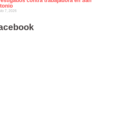
vestigados contra trabajadora en San
tonio
to 7, 2026
acebook