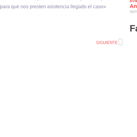
in
An
para que nos presten asistencia llegado el caso»
agos
F
SIGUIENTE