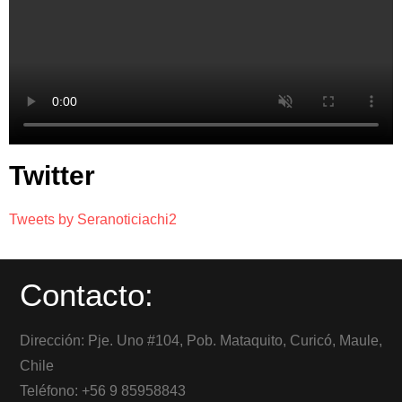
Twitter
Tweets by Seranoticiachi2
Contacto:
Dirección: Pje. Uno #104, Pob. Mataquito, Curicó, Maule,
Chile
Teléfono: +56 9 85958843