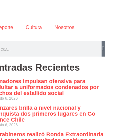
eporte
Cultura
Nosotros
ntradas Recientes
nadores impulsan ofensiva para
dultar a uniformados condenados por
chos del estallido social
to 6, 2026
nzares brilla a nivel nacional y
nquista dos primeros lugares en Go
nce Chile
to 6, 2026
rabineros realizó Ronda Extraordinaria