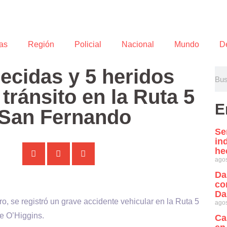
as
Región
Policial
Nacional
Mundo
D
lecidas y 5 heridos
tránsito en la Ruta 5
E
e San Fernando
Se
in
he
agos
Da
co
Da
ro, se registró un grave accidente vehicular en la Ruta 5
agos
de O’Higgins.
Ca