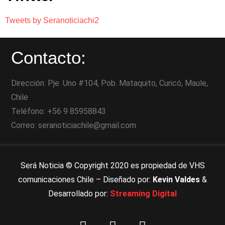
Tweets by Seranoticiachi2
Contacto:
Dirección: Pje. Uno #104, Pob. Mataquito, Curicó, Maule,
Chile
Teléfono: +56 9 85958843
Correo: seranoticiachile@gmail.com
Será Noticia © Copyright 2020 es propiedad de VHS
comunicaciones Chile – Diseñado por:
Kevin Valdes
&
Desarrollado por:
Streaming Digital