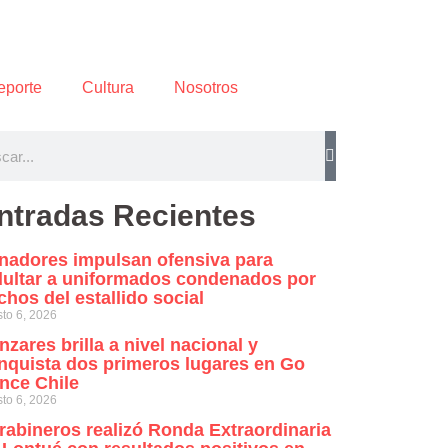
eporte
Cultura
Nosotros
ntradas Recientes
nadores impulsan ofensiva para
dultar a uniformados condenados por
chos del estallido social
to 6, 2026
nzares brilla a nivel nacional y
nquista dos primeros lugares en Go
nce Chile
to 6, 2026
rabineros realizó Ronda Extraordinaria