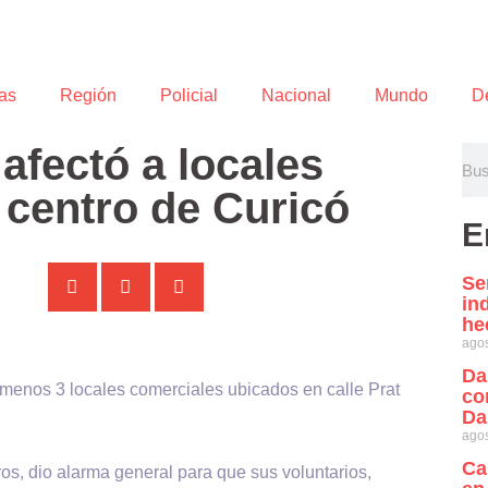
as
Región
Policial
Nacional
Mundo
D
afectó a locales
 centro de Curicó
E
Se
in
he
agos
Da
 menos 3 locales comerciales ubicados en calle Prat
co
Da
agos
Ca
os, dio alarma general para que sus voluntarios,