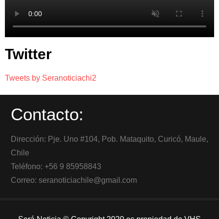
Twitter
Tweets by Seranoticiachi2
Contacto:
Dirección: Pje. Uno #104, Pob. Mataquito, Curicó, Maule,
Chile
Teléfono: +56 9 85958843
Correo: seranoticiachile@gmail.com