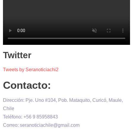
Twitter
Tweets by Seranoticiachi2
Contacto:
Dirección: Pje. Uno #104, Pob. Mataquito, Curicó, Maule,
Chile
Teléfono: +56 9 85958843
Correo: seranoticiachile@gmail.com