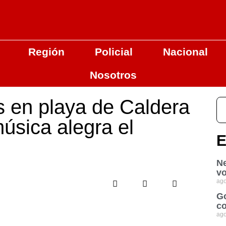
Región
Policial
Nacional
Nosotros
s en playa de Caldera
úsica alegra el
E
Ne
vo
ago
Go
co
ago